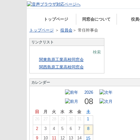
トップページ
同窓会について
役員
トップページ
＞
役員会
＞ 常任幹事会
リンクリスト
検索
関東島原工業高校同窓会
関西島原工業高校同窓会
カレンダー
2026
08
日
月
火
水
木
金
土
26
27
28
29
30
31
1
2
3
4
5
6
7
8
9
10
11
12
13
14
15