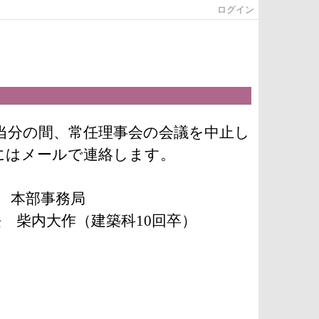
ログイン
当分の間、常任理事会の会議を中止し
にはメールで連絡します。
本部事務局
長 柴内大作（建築科
10
回卒）