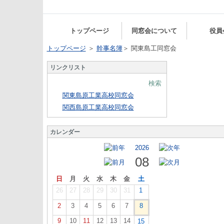
トップページ
同窓会について
役員
トップページ
＞
幹事名簿
＞ 関東島工同窓会
リンクリスト
検索
関東島原工業高校同窓会
関西島原工業高校同窓会
カレンダー
2026
08
日
月
火
水
木
金
土
26
27
28
29
30
31
1
2
3
4
5
6
7
8
9
10
11
12
13
14
15