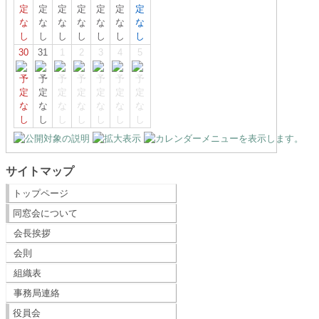
30
31
1
2
3
4
5
サイトマップ
トップページ
同窓会について
会長挨拶
会則
組織表
事務局連絡
役員会