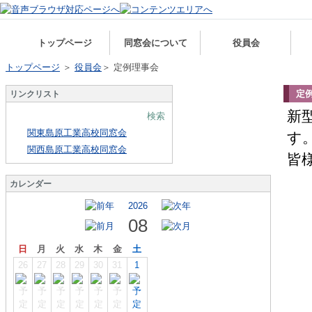
トップページ
同窓会について
役員会
トップページ
＞
役員会
＞ 定例理事会
定
リンクリスト
新
検索
関東島原工業高校同窓会
す
関西島原工業高校同窓会
皆
カレンダー
2026
08
日
月
火
水
木
金
土
26
27
28
29
30
31
1