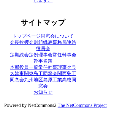
サイトマップ
トップページ
同窓会について
会長挨拶
会則
組織表
事務局連絡
役員会
定期総会
定例理事会
常任幹事会
幹事名簿
本部役員一覧
常任幹事
理事
クラ
ス幹事
関東島工同窓会
関西島工
同窓会
九州地区島原工業高校同
窓会
お知らせ
Powered by NetCommons2
The NetCommons Project