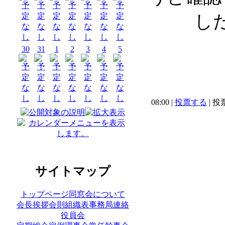
し
30
31
1
2
3
4
5
08:00 |
投票する
| 投票
サイトマップ
トップページ
同窓会について
会長挨拶
会則
組織表
事務局連絡
役員会