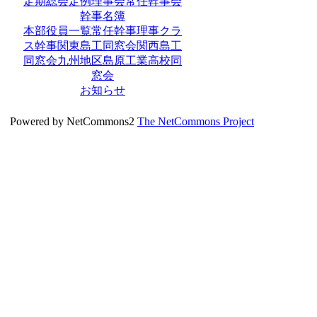
定期総会
定例理事会
常任幹事会
幹事名簿
本部役員一覧
常任幹事
理事
クラ
ス幹事
関東島工同窓会
関西島工
同窓会
九州地区島原工業高校同
窓会
お知らせ
Powered by NetCommons2
The NetCommons Project