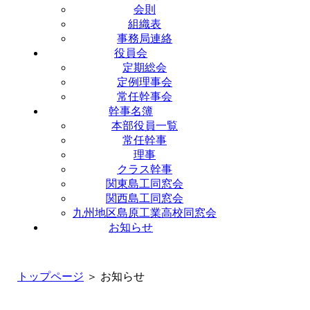
会則
組織表
事務局連絡
役員会
定期総会
定例理事会
常任幹事会
幹事名簿
本部役員一覧
常任幹事
理事
クラス幹事
関東島工同窓会
関西島工同窓会
九州地区島原工業高校同窓会
お知らせ
トップページ
＞ お知らせ