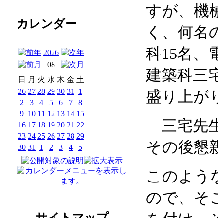
すが、機
カレンダー
く、何名
科
15
名、
2026
08
建築科三
日
月
火
水
木
金
土
26
27
28
29
30
31
1
盛り上が
2
3
4
5
6
7
8
9
10
11
12
13
14
15
三宅先生
16
17
18
19
20
21
22
23
24
25
26
27
28
29
その後懇
30
31
1
2
3
4
5
このよう
ので、そ
サイトマップ