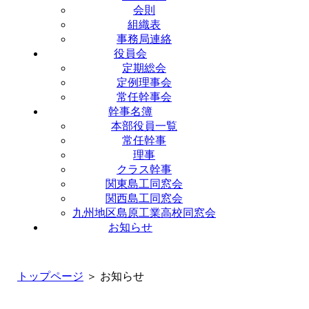
会則
組織表
事務局連絡
役員会
定期総会
定例理事会
常任幹事会
幹事名簿
本部役員一覧
常任幹事
理事
クラス幹事
関東島工同窓会
関西島工同窓会
九州地区島原工業高校同窓会
お知らせ
トップページ
＞ お知らせ