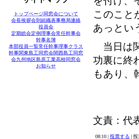
を付け、
このこと
トップページ
同窓会について
会長挨拶
会則
組織表
事務局連絡
あっとい
役員会
定期総会
定例理事会
常任幹事会
幹事名簿
当日は関
本部役員一覧
常任幹事
理事
クラス
幹事
関東島工同窓会
関西島工同窓
功裏に終
会
九州地区島原工業高校同窓会
お知らせ
もあり、
文責：代
08:10 |
投票する
| 投