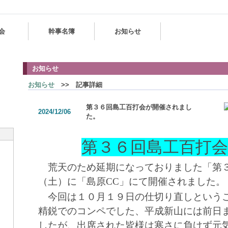
会
幹事名簿
お知らせ
お知らせ
お知らせ
>> 記事詳細
第３６回島工百打会が開催されまし
2024/12/06
た。
第３６回島工百打
荒天のため延期になっておりました「第３
（土）に「島原
CC
」にて開催されました。
今回は１０月１９日の仕切り直しというこ
精鋭でのコンペでした、平成新山には前日
したが、出席された皆様は寒さに負けず元