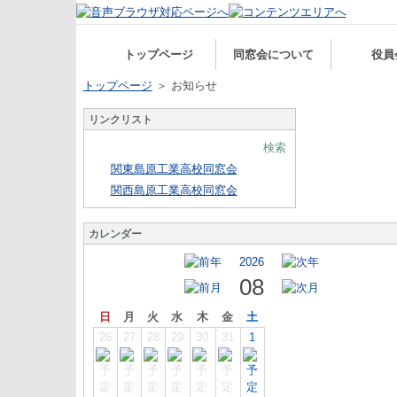
トップページ
同窓会について
役員
トップページ
＞ お知らせ
リンクリスト
検索
関東島原工業高校同窓会
関西島原工業高校同窓会
カレンダー
2026
08
日
月
火
水
木
金
土
26
27
28
29
30
31
1