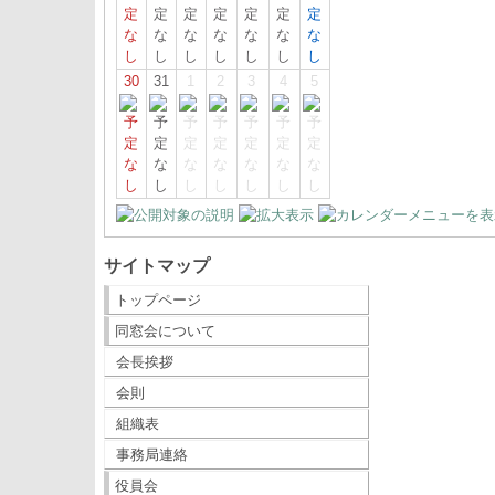
30
31
1
2
3
4
5
サイトマップ
トップページ
同窓会について
会長挨拶
会則
組織表
事務局連絡
役員会