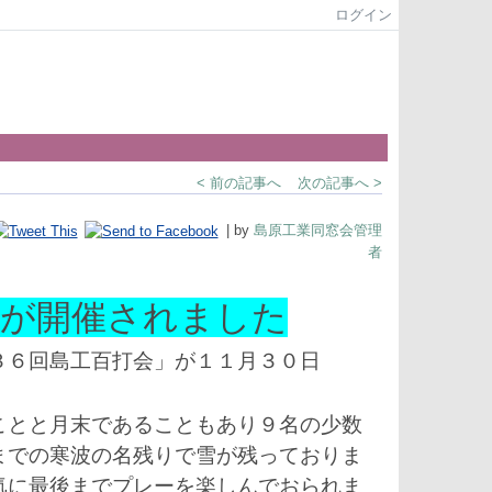
ログイン
< 前の記事へ
次の記事へ >
| by
島原工業同窓会管理
者
会が開催されました
６回島工百打会」が１１月３０日
とと月末であることもあり９名の少数
までの寒波の名残りで雪が残っておりま
気に最後までプレーを楽しんでおられま